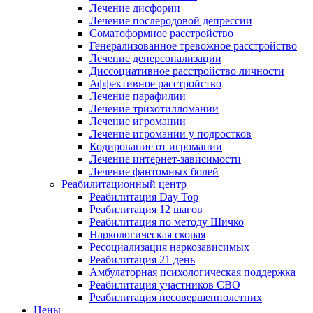
Лечение дисфории
Лечение послеродовой депрессии
Соматоформное расстройство
Генерализованное тревожное расстройство
Лечение деперсонализации
Диссоциативное расстройство личности
Аффективное расстройство
Лечение парафилии
Лечение трихотилломании
Лечение игромании
Лечение игромании у подростков
Кодирование от игромании
Лечение интернет-зависимости
Лечение фантомных болей
Реабилитационный центр
Реабилитация Day Top
Реабилитация 12 шагов
Реабилитация по методу Шичко
Наркологическая скорая
Ресоциализация наркозависимых
Реабилитация 21 день
Амбулаторная психологическая поддержка
Реабилитация участников СВО
Реабилитация несовершеннолетних
Цены