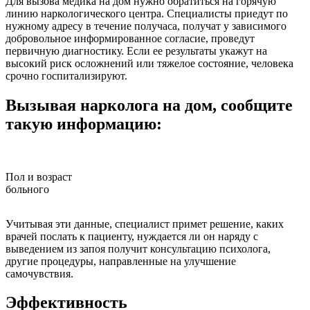
Для вызова медика на дом нужно обратиться на горячую
линию наркологического центра. Специалисты приедут по
нужному адресу в течение получаса, получат у зависимого
добровольное информированное согласие, проведут
первичную диагностику. Если ее результаты укажут на
высокий риск осложнений или тяжелое состояние, человека
срочно госпитализируют.
Вызывая нарколога на дом, сообщите
такую информацию:
Пол и возраст
больного
з
Учитывая эти данные, специалист примет решение, каких
врачей послать к пациенту, нуждается ли он наряду с
выведением из запоя получит консультацию психолога,
другие процедуры, направленные на улучшение
самочувствия.
Эффективность