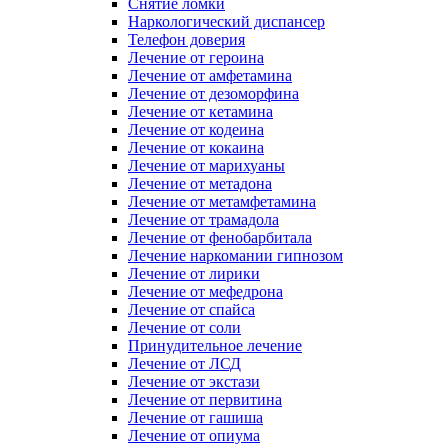
Снятие ломки
Наркологический диспансер
Телефон доверия
Лечение от героина
Лечение от амфетамина
Лечение от дезоморфина
Лечение от кетамина
Лечение от кодеина
Лечение от кокаина
Лечение от марихуаны
Лечение от метадона
Лечение от метамфетамина
Лечение от трамадола
Лечение от фенобарбитала
Лечение наркомании гипнозом
Лечение от лирики
Лечение от мефедрона
Лечение от спайса
Лечение от соли
Принудительное лечение
Лечение от ЛСД
Лечение от экстази
Лечение от первитина
Лечение от гашиша
Лечение от опиума