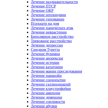
Лечение раздражительности
Лечение ПТСР
Лечение ОКР
Лечение ипохондрии
Лечение гипомании
Психиатр на дом
Лечение панических атак
Лечение неврастении
Биполярное расстройство
Тревожное расстройство
Лечение депрессии
Синдром Туретта
Лечение булимии
Лечение анорексии
Лечение истерии
Лечение кататонии
Лечение мании преследования
Лечение паранойи
Лечение социопатии
Лечение галлюцинаций
Лечение клаустрофобии
Лечение аменции
Лечение деменции
Лечение сонливости
Лечение абулии