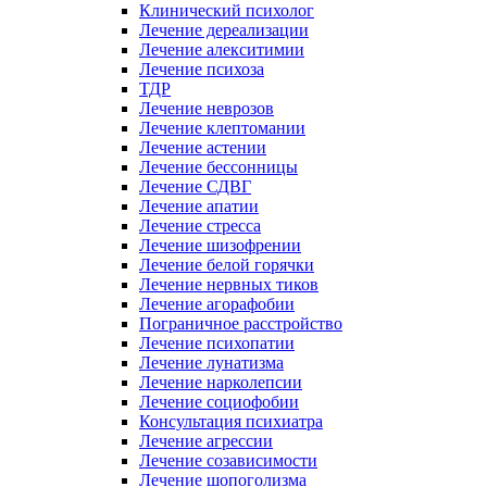
Клинический психолог
Лечение дереализации
Лечение алекситимии
Лечение психоза
ТДР
Лечение неврозов
Лечение клептомании
Лечение астении
Лечение бессонницы
Лечение СДВГ
Лечение апатии
Лечение стресса
Лечение шизофрении
Лечение белой горячки
Лечение нервных тиков
Лечение агорафобии
Пограничное расстройство
Лечение психопатии
Лечение лунатизма
Лечение нарколепсии
Лечение социофобии
Консультация психиатра
Лечение агрессии
Лечение созависимости
Лечение шопоголизма