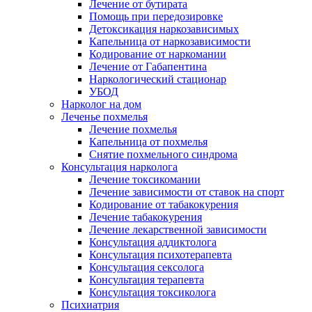
Лечение от бутирата
Помощь при передозировке
Детоксикация наркозависимых
Капельница от наркозависимости
Кодирование от наркомании
Лечение от Габапентина
Наркологический стационар
УБОД
Нарколог на дом
Леченье похмелья
Лечение похмелья
Капельница от похмелья
Снятие похмельного синдрома
Консультация нарколога
Лечение токсикомании
Лечение зависимости от ставок на спорт
Кодирование от табакокурения
Лечение табакокурения
Лечение лекарственной зависимости
Консультация аддиктолога
Консультация психотерапевта
Консультация сексолога
Консультация терапевта
Консультация токсиколога
Психиатрия