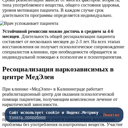
типа употребляемого вещества, общего состояния здоровья,
уровня мотивации пациента. В каждом случае срок
длительности программы определяется индивидуально.
Устойчивой ремиссии можно достичь в среднем за 4-6
месяцев
. Длительность общей ресоциализации пациента
составляет от нескольких месяцев до 2-3 лет. На всех этапах
восстановления он получает психологическое сопровождение
специалистов клиники, при необходимости обращается за
индивидуальной помощью к психологам и психотерапевтам.
Ресоциализация наркозависимых в
центре МедЭлен
При клинике «МедЭлен» в Калининграде работает
реабилитационный центр для оказания психологической
помощи пациентам, получающим комплексное лечение от
наркотической зависимости.
Сайт использует cookie и Яндекс.Метрику
В ходе пребывания в реабилитационном центре участники
Понятно
Узнать подробнее
программ социализации учатся преодолевать жизненные
проблемы без употребления психотропных веществ. Участие