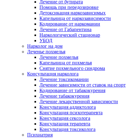
Лечение от бутирата
Помощь при передозировке
Детоксикация наркозависимых
Капельница от наркозависимости
Кодирование от наркомании
Лечение от Габапентина
Наркологический стационар
УБОД
Нарколог на дом
Леченье похмелья
Лечение похмелья
Капельница от похмелья
Снятие похмельного синдрома
Консультация нарколога
Лечение токсикомании
Лечение зависимости от ставок на спорт
Кодирование от табакокурения
Лечение табакокурения
Лечение лекарственной зависимости
Консультация аддиктолога
Консультация психотерапевта
Консультация сексолога
Консультация терапевта
Консультация токсиколога
Психиатрия