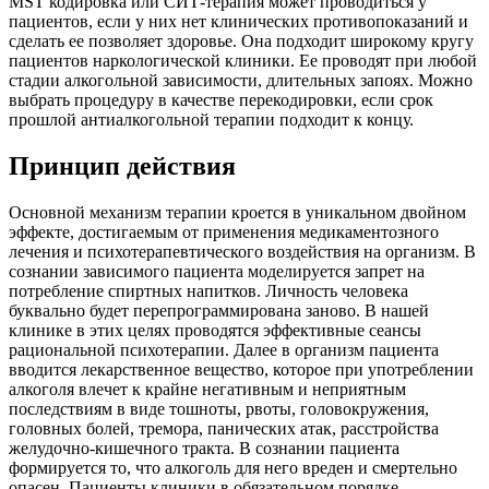
MST кодировка или СИТ-терапия может проводиться у
пациентов, если у них нет клинических противопоказаний и
сделать ее позволяет здоровье. Она подходит широкому кругу
пациентов наркологической клиники. Ее проводят при любой
стадии алкогольной зависимости, длительных запоях. Можно
выбрать процедуру в качестве перекодировки, если срок
прошлой антиалкогольной терапии подходит к концу.
Принцип действия
Основной механизм терапии кроется в уникальном двойном
эффекте, достигаемым от применения медикаментозного
лечения и психотерапевтического воздействия на организм. В
сознании зависимого пациента моделируется запрет на
потребление спиртных напитков. Личность человека
буквально будет перепрограммирована заново. В нашей
клинике в этих целях проводятся эффективные сеансы
рациональной психотерапии. Далее в организм пациента
вводится лекарственное вещество, которое при употреблении
алкоголя влечет к крайне негативным и неприятным
последствиям в виде тошноты, рвоты, головокружения,
головных болей, тремора, панических атак, расстройства
желудочно-кишечного тракта. В сознании пациента
формируется то, что алкоголь для него вреден и смертельно
опасен. Пациенты клиники в обязательном порядке