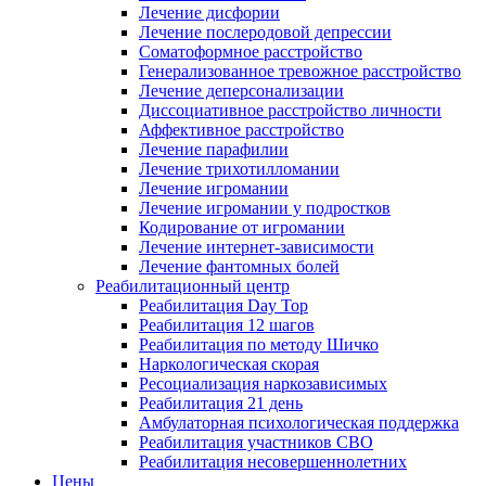
Лечение дисфории
Лечение послеродовой депрессии
Соматоформное расстройство
Генерализованное тревожное расстройство
Лечение деперсонализации
Диссоциативное расстройство личности
Аффективное расстройство
Лечение парафилии
Лечение трихотилломании
Лечение игромании
Лечение игромании у подростков
Кодирование от игромании
Лечение интернет-зависимости
Лечение фантомных болей
Реабилитационный центр
Реабилитация Day Top
Реабилитация 12 шагов
Реабилитация по методу Шичко
Наркологическая скорая
Ресоциализация наркозависимых
Реабилитация 21 день
Амбулаторная психологическая поддержка
Реабилитация участников СВО
Реабилитация несовершеннолетних
Цены