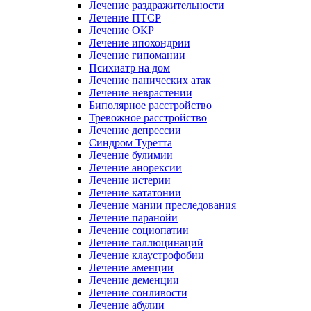
Лечение раздражительности
Лечение ПТСР
Лечение ОКР
Лечение ипохондрии
Лечение гипомании
Психиатр на дом
Лечение панических атак
Лечение неврастении
Биполярное расстройство
Тревожное расстройство
Лечение депрессии
Синдром Туретта
Лечение булимии
Лечение анорексии
Лечение истерии
Лечение кататонии
Лечение мании преследования
Лечение паранойи
Лечение социопатии
Лечение галлюцинаций
Лечение клаустрофобии
Лечение аменции
Лечение деменции
Лечение сонливости
Лечение абулии