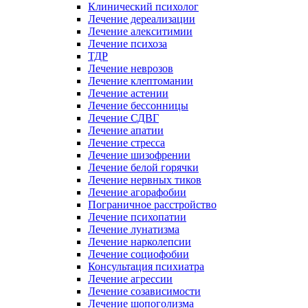
Клинический психолог
Лечение дереализации
Лечение алекситимии
Лечение психоза
ТДР
Лечение неврозов
Лечение клептомании
Лечение астении
Лечение бессонницы
Лечение СДВГ
Лечение апатии
Лечение стресса
Лечение шизофрении
Лечение белой горячки
Лечение нервных тиков
Лечение агорафобии
Пограничное расстройство
Лечение психопатии
Лечение лунатизма
Лечение нарколепсии
Лечение социофобии
Консультация психиатра
Лечение агрессии
Лечение созависимости
Лечение шопоголизма