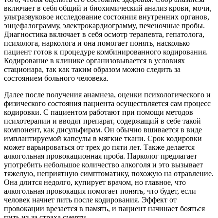
включает в себя общий и биохимический анализ крови, мочи,
ультразвуковое исследование состояния внутренних органов,
энцефалограмму, электрокардиограмму, печеночные пробы.
Диагностика включает в себя осмотр терапевта, гепатолога,
психолога, нарколога и она помогает понять, насколько
пациент готов к процедуре комбинированного кодирования.
Кодирование в клинике организовывается в условиях
стационара, так как таким образом можно следить за
состоянием больного человека.
Далее после получения анамнеза, оценки психологического и
физического состояния пациента осуществляется сам процесс
кодировки. С пациентом работают при помощи методов
психотерапии и вводят препарат, содержащий в себе такой
компонент, как дисульфирам. Он обычно вшивается в виде
имплантируемой капсулы в мягкие ткани. Срок кодировки
может варьироваться от трех до пяти лет. Также делается
алкогольная провокационная проба. Нарколог предлагает
употребить небольшое количество алкоголя и это вызывает
тяжелую, неприятную симптоматику, похожую на отравление.
Она длится недолго, купирует врачом, но главное, что
алкогольная провокация помогает понять, что будет, если
человек начнет пить после кодирования. Эффект от
провокации врезается в память, и пациент начинает бояться
пить из-за страха смерти.