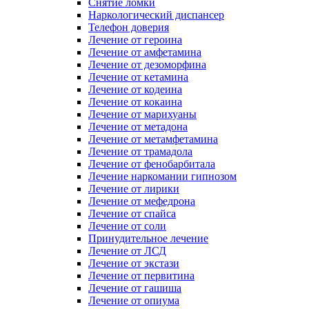
Снятие ломки
Наркологический диспансер
Телефон доверия
Лечение от героина
Лечение от амфетамина
Лечение от дезоморфина
Лечение от кетамина
Лечение от кодеина
Лечение от кокаина
Лечение от марихуаны
Лечение от метадона
Лечение от метамфетамина
Лечение от трамадола
Лечение от фенобарбитала
Лечение наркомании гипнозом
Лечение от лирики
Лечение от мефедрона
Лечение от спайса
Лечение от соли
Принудительное лечение
Лечение от ЛСД
Лечение от экстази
Лечение от первитина
Лечение от гашиша
Лечение от опиума