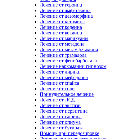
Лечение от героина
Лечение от амфетамина
Лечение от дезоморфина
Лечение от кетамина
Лечение от кодеина
Лечение от кокаина
Лечение от марихуаны
Лечение от метадона
Лечение от метамфетамина
Лечение от трамадола
Лечение от фенобарбитала
Лечение наркомании гипнозом
Лечение от лирики
Лечение от мефедрона
Лечение от спайса
Лечение от соли
Принудительное лечение
Лечение от ЛСД
Лечение от экстази
Лечение от первитина
Лечение от гашиша
Лечение от опиума
Лечение от бутирата
Помощь при передозировке
Детоксикация наркозависимых