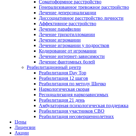
Соматоформное расстройство
Генерализованное тревожное расстройство
Лечение деперсонализации
Диссоциативное расстройство личности
Аффективное расстройство
Лечение парафилии
Лечение трихотилломании
Лечение игромании
Лечение игромании у подростков
Кодирование от игромании
Лечение интернет-зависимости
Лечение фантомных болей
Реабилитационный центр
Реабилитация Day Top
Реабилитация 12 шагов
Реабилитация по методу Шичко
Наркологическая скорая
Ресоциализация наркозависимых
Реабилитация 21 день
Амбулаторная психологическая поддержка
Реабилитация участников СВО
Реабилитация несовершеннолетних
Цены
Лицензии
Акции