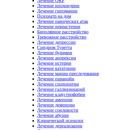
Лечение ОКР
Лечение ипохондрии
Лечение гипомании
Психиатр на дом
Лечение панических атак
Лечение неврастении
Биполярное расстройство
Тревожное расстройство
Лечение депрессии
Синдром Туретта
Лечение булимии
Лечение анорексии
Лечение истерии
Лечение кататонии
Лечение мании преследования
Лечение паранойи
Лечение социопатии
Лечение галлюцинаций
Лечение клаустрофобии
Лечение аменции
Лечение деменции
Лечение сонливости
Лечение абулии
Клинический психолог
Лечение дереализации