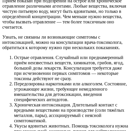
Приём показан при подозрении на острое или хроническое
отравление различными агентами. Любые вещества, включая
чистую питьевую воду, могут быть ядовитыми, но только в
определённой концентрации. Чем меньше нужно вещества,
чтобы вызвать отравление — тем более токсичным оно
считается.
Узнать, не связаны ли возникающие симптомы с
интоксикацией, можно на консультации врача-токсиколога,
обратиться к которому нужно при нескольких показаниях.
Острые отравления. Случайный или преднамеренный
приём неизвестных веществ, химикатов, грибов, ягод,
большой дозы лекарств. Консультация требуется даже
при исчезновении первых симптомов — некоторые
токсины действуют не сразу.
Передозировка наркотиками или алкоголем. Состояние,
угрожающее жизни, требующее немедленного
вмешательства для детоксикации, введения
специфических антидотов.
Хроническая интоксикация. Длительный контакт с
вредными веществами на производстве (соли тяжёлых
металлов, пары), ассоциируемый с неясной
симптоматикой.
Укусы ядовитых животных. Помощь токсиколога нужна