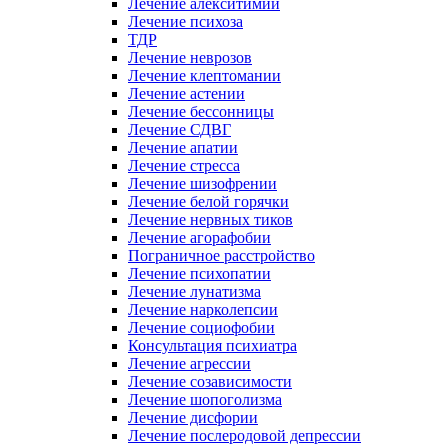
Лечение алекситимии
Лечение психоза
ТДР
Лечение неврозов
Лечение клептомании
Лечение астении
Лечение бессонницы
Лечение СДВГ
Лечение апатии
Лечение стресса
Лечение шизофрении
Лечение белой горячки
Лечение нервных тиков
Лечение агорафобии
Пограничное расстройство
Лечение психопатии
Лечение лунатизма
Лечение нарколепсии
Лечение социофобии
Консультация психиатра
Лечение агрессии
Лечение созависимости
Лечение шопоголизма
Лечение дисфории
Лечение послеродовой депрессии