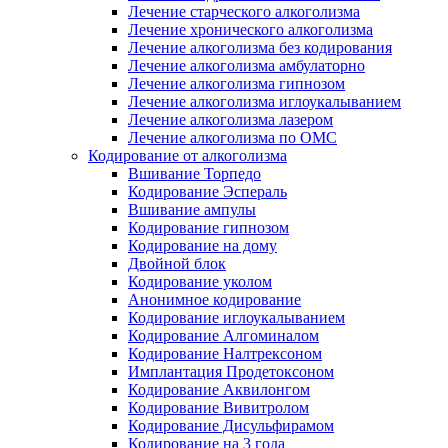
Лечение старческого алкоголизма
Лечение хронического алкоголизма
Лечение алкоголизма без кодирования
Лечение алкоголизма амбулаторно
Лечение алкоголизма гипнозом
Лечение алкоголизма иглоукалыванием
Лечение алкоголизма лазером
Лечение алкоголизма по ОМС
Кодирование от алкоголизма
Вшивание Торпедо
Кодирование Эспераль
Вшивание ампулы
Кодирование гипнозом
Кодирование на дому
Двойной блок
Кодирование уколом
Анонимное кодирование
Кодирование иглоукалыванием
Кодирование Алгоминалом
Кодирование Налтрексоном
Имплантация Продетоксоном
Кодирование Аквилонгом
Кодирование Вивитролом
Кодирование Дисульфирамом
Кодирование на 3 года