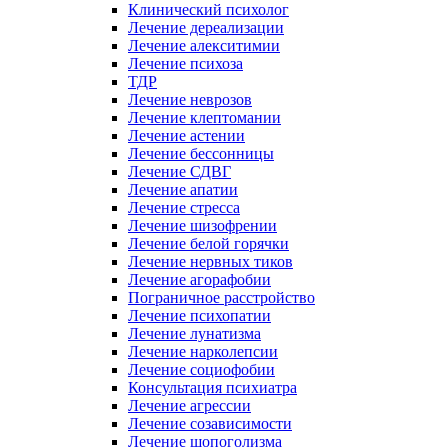
Клинический психолог
Лечение дереализации
Лечение алекситимии
Лечение психоза
ТДР
Лечение неврозов
Лечение клептомании
Лечение астении
Лечение бессонницы
Лечение СДВГ
Лечение апатии
Лечение стресса
Лечение шизофрении
Лечение белой горячки
Лечение нервных тиков
Лечение агорафобии
Пограничное расстройство
Лечение психопатии
Лечение лунатизма
Лечение нарколепсии
Лечение социофобии
Консультация психиатра
Лечение агрессии
Лечение созависимости
Лечение шопоголизма