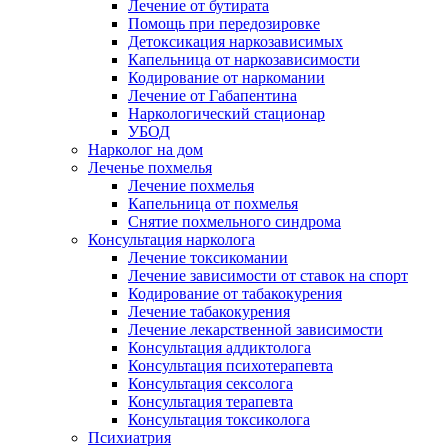
Лечение от бутирата
Помощь при передозировке
Детоксикация наркозависимых
Капельница от наркозависимости
Кодирование от наркомании
Лечение от Габапентина
Наркологический стационар
УБОД
Нарколог на дом
Леченье похмелья
Лечение похмелья
Капельница от похмелья
Снятие похмельного синдрома
Консультация нарколога
Лечение токсикомании
Лечение зависимости от ставок на спорт
Кодирование от табакокурения
Лечение табакокурения
Лечение лекарственной зависимости
Консультация аддиктолога
Консультация психотерапевта
Консультация сексолога
Консультация терапевта
Консультация токсиколога
Психиатрия