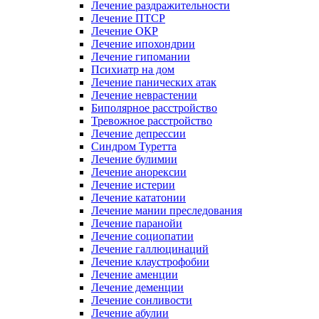
Лечение раздражительности
Лечение ПТСР
Лечение ОКР
Лечение ипохондрии
Лечение гипомании
Психиатр на дом
Лечение панических атак
Лечение неврастении
Биполярное расстройство
Тревожное расстройство
Лечение депрессии
Синдром Туретта
Лечение булимии
Лечение анорексии
Лечение истерии
Лечение кататонии
Лечение мании преследования
Лечение паранойи
Лечение социопатии
Лечение галлюцинаций
Лечение клаустрофобии
Лечение аменции
Лечение деменции
Лечение сонливости
Лечение абулии