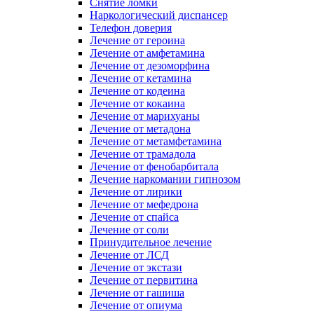
Снятие ломки
Наркологический диспансер
Телефон доверия
Лечение от героина
Лечение от амфетамина
Лечение от дезоморфина
Лечение от кетамина
Лечение от кодеина
Лечение от кокаина
Лечение от марихуаны
Лечение от метадона
Лечение от метамфетамина
Лечение от трамадола
Лечение от фенобарбитала
Лечение наркомании гипнозом
Лечение от лирики
Лечение от мефедрона
Лечение от спайса
Лечение от соли
Принудительное лечение
Лечение от ЛСД
Лечение от экстази
Лечение от первитина
Лечение от гашиша
Лечение от опиума