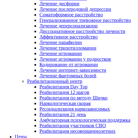
Лечение дисфории
Лечение послеродовой депрессии
Соматоформное расстройство
Генерализованное тревожное расстройство
Лечение деперсонализации
Диссоциативное расстройство личности
Аффективное расстройство
Лечение парафилии
Лечение трихотилломании
Лечение игромании
Лечение игромании у подростков
Кодирование от игромании
Лечение интернет-зависимости
Лечение фантомных болей
Реабилитационный центр
Реабилитация Day Top
Реабилитация 12 шагов
Реабилитация по методу Шичко
Наркологическая скорая
Ресоциализация наркозависимых
Реабилитация 21 день
Амбулаторная психологическая поддержка
Реабилитация участников СВО
Реабилитация несовершеннолетних
Цены