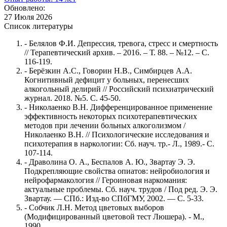
Обновлено:
27 Июля 2026
Список литературы
- Белялов Ф.И. Депрессия, тревога, стресс и смертность
// Терапевтический архив. – 2016. – Т. 88. – №12. – С.
116-119.
- Берёзкин А.С., Говорин Н.В., Симбирцев А.А.
Когнитивный дефицит у больных, перенесших
алкогольный делирий // Российский психиатрический
журнал. 2018. №5. С. 45-50.
- Николаенко В.Н. Дифференцированное применение
эффективность некоторых психотерапевтических
методов при лечении больных алкоголизмом /
Николаенко В.Н. // Психологические исследования и
психотерапия в наркологии: Сб. науч. тр.- Л., 1989.- С.
107-114.
- Драволина О. А., Беспалов А. Ю., Звартау Э. Э.
Подкрепляющие свойства опиатов: нейробиология и
нейрофармакология // Героиновая наркомания:
актуальные проблемы. Сб. науч. трудов / Под ред. Э. Э.
Звартау. — СПб.: Изд-во СПбГМУ, 2002. — С. 5-33.
- Собчик Л.Н. Метод цветовых выборов
(Модифицированный цветовой тест Люшера). - М.,
1990.