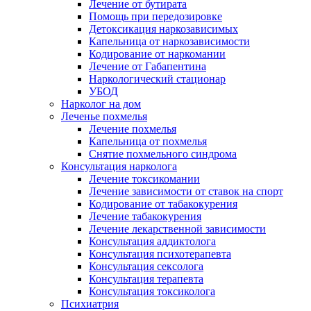
Лечение от бутирата
Помощь при передозировке
Детоксикация наркозависимых
Капельница от наркозависимости
Кодирование от наркомании
Лечение от Габапентина
Наркологический стационар
УБОД
Нарколог на дом
Леченье похмелья
Лечение похмелья
Капельница от похмелья
Снятие похмельного синдрома
Консультация нарколога
Лечение токсикомании
Лечение зависимости от ставок на спорт
Кодирование от табакокурения
Лечение табакокурения
Лечение лекарственной зависимости
Консультация аддиктолога
Консультация психотерапевта
Консультация сексолога
Консультация терапевта
Консультация токсиколога
Психиатрия