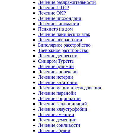
Лечение раздражительности
Лечение ПТСР
Лечение ОКР
Лечение ипохондрии
Лечение гипомании
Психиатр на дом
Лечение панических атак
Лечение неврастении
Биполярное расстройство
Тревожное расстройство
Лечение депрессии
Синдром Туретта
Лечение булимии
Лечение анорексии
Лечение истерии
Лечение кататонии
Лечение мании преследования
Лечение паранойи
Лечение социопатии
Лечение галлюцинаций
Лечение клаустрофобии
Лечение аменции
Лечение деменции
Лечение сонливости
Лечение абулии