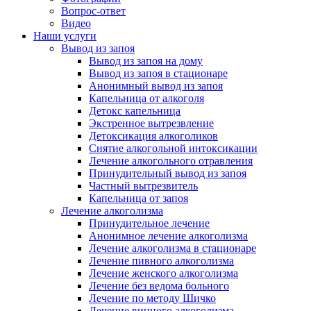
Вопрос-ответ
Видео
Наши услуги
Вывод из запоя
Вывод из запоя на дому
Вывод из запоя в стационаре
Анонимный вывод из запоя
Капельница от алкоголя
Детокс капельница
Экстренное вытрезвление
Детоксикация алкоголиков
Снятие алкогольной интоксикации
Лечение алкогольного отравления
Принудительный вывод из запоя
Частный вытрезвитель
Капельница от запоя
Лечение алкоголизма
Принудительное лечение
Анонимное лечение алкоголизма
Лечение алкоголизма в стационаре
Лечение пивного алкоголизма
Лечение женского алкоголизма
Лечение без ведома больного
Лечение по методу Шичко
Лечение винного алкоголизма