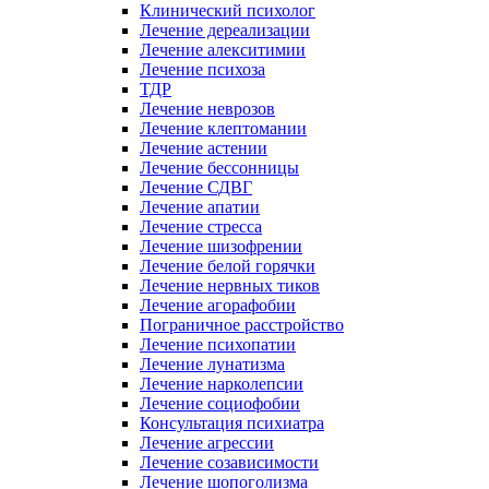
Клинический психолог
Лечение дереализации
Лечение алекситимии
Лечение психоза
ТДР
Лечение неврозов
Лечение клептомании
Лечение астении
Лечение бессонницы
Лечение СДВГ
Лечение апатии
Лечение стресса
Лечение шизофрении
Лечение белой горячки
Лечение нервных тиков
Лечение агорафобии
Пограничное расстройство
Лечение психопатии
Лечение лунатизма
Лечение нарколепсии
Лечение социофобии
Консультация психиатра
Лечение агрессии
Лечение созависимости
Лечение шопоголизма