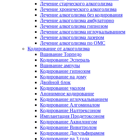
Лечение старческого алкоголизма
Лечение хронического алкоголизма
Лечение алкоголизма без кодирования
Лечение алкоголизма амбулаторно
Лечение алкоголизма гипнозом
Лечение алкоголизма иглоукалыванием
Лечение алкоголизма лазером
Лечение алкоголизма по ОМС
Кодирование от алкоголизма
Вшивание Торпедо
Кодирование Эспераль
Вшивание ампулы
Кодирование гипнозом
Кодирование на дому
Двойной блок
Кодирование уколом
Анонимное кодирование
Кодирование иглоукалыванием
Кодирование Алгоминалом
Кодирование Налтрексоном
Имплантация Продетоксоном
Кодирование Аквилонгом
Кодирование Вивитролом
Кодирование Дисульфирамом
Кодирование на 3 года