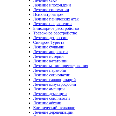
Лечение ОКР
Лечение ипохондрии
Лечение гипомании
Психиатр на дом
Лечение панических атак
Лечение неврастении
Биполярное расстройство
Тревожное расстройство
Лечение депрессии
Синдром Туретта
Лечение булимии
Лечение анорексии
Лечение истерии
Лечение кататонии
Лечение мании преследования
Лечение паранойи
Лечение социопатии
Лечение галлюцинаций
Лечение клаустрофобии
Лечение аменции
Лечение деменции
Лечение сонливости
Лечение абулии
Клинический психолог
Лечение дереализации