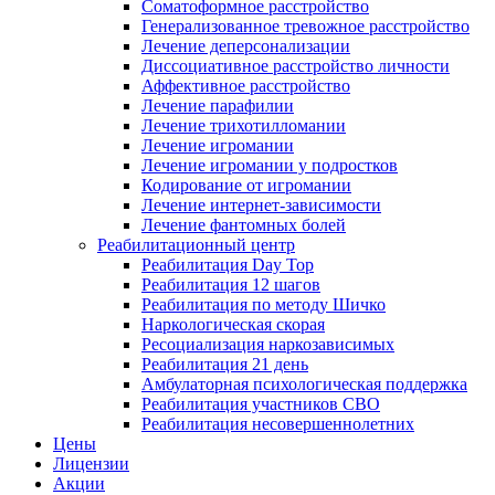
Соматоформное расстройство
Генерализованное тревожное расстройство
Лечение деперсонализации
Диссоциативное расстройство личности
Аффективное расстройство
Лечение парафилии
Лечение трихотилломании
Лечение игромании
Лечение игромании у подростков
Кодирование от игромании
Лечение интернет-зависимости
Лечение фантомных болей
Реабилитационный центр
Реабилитация Day Top
Реабилитация 12 шагов
Реабилитация по методу Шичко
Наркологическая скорая
Ресоциализация наркозависимых
Реабилитация 21 день
Амбулаторная психологическая поддержка
Реабилитация участников СВО
Реабилитация несовершеннолетних
Цены
Лицензии
Акции