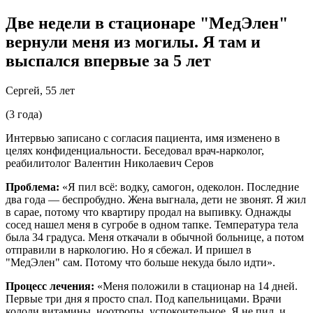
Две недели в стационаре "МедЭлен"
вернули меня из могилы. Я там и
выспался впервые за 5 лет
Сергей, 55 лет
(3 года)
Интервью записано с согласия пациента, имя изменено в
целях конфиденциальности. Беседовал врач-нарколог,
реабилитолог Валентин Николаевич Серов
Проблема:
«Я пил всё: водку, самогон, одеколон. Последние
два года — беспробудно. Жена выгнала, дети не звонят. Я жил
в сарае, потому что квартиру продал на выпивку. Однажды
сосед нашел меня в сугробе в одном тапке. Температура тела
была 34 градуса. Меня откачали в обычной больнице, а потом
отправили в наркологию. Но я сбежал. И пришел в
"МедЭлен" сам. Потому что больше некуда было идти».
Процесс лечения:
«Меня положили в стационар на 14 дней.
Первые три дня я просто спал. Под капельницами. Врачи
кололи витамины, ноотропы, успокоительное. Я не пил, и