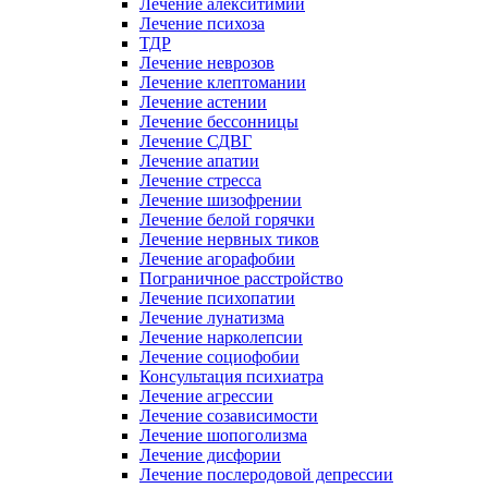
Лечение алекситимии
Лечение психоза
ТДР
Лечение неврозов
Лечение клептомании
Лечение астении
Лечение бессонницы
Лечение СДВГ
Лечение апатии
Лечение стресса
Лечение шизофрении
Лечение белой горячки
Лечение нервных тиков
Лечение агорафобии
Пограничное расстройство
Лечение психопатии
Лечение лунатизма
Лечение нарколепсии
Лечение социофобии
Консультация психиатра
Лечение агрессии
Лечение созависимости
Лечение шопоголизма
Лечение дисфории
Лечение послеродовой депрессии