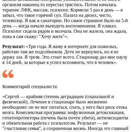
организм наконец-то перестал трястись. Потом началась
терапия: ЛФК, массаж, психолог. Кормили 5 раз в день — я
забыл, что такое горячий суп. Палата на двоих, чисто,
телевизор. Я как в санатории. Но самое страшное было на 5-й
день — когда начали выходить воспоминания. Я плакал.
Психолог сидела рядом и молчала. Она не жалела, она ждала,
пока я сам скажу: "Хочу жить"».
Результат:
«Три года. Я живу в интернате для пожилых,
работаю там же подсобником. Дети не вернулись, но я не
держу зла. Я трезв. Это стоит всего. Стационар дал мне паузу
в 14 дней, за которые я успел вспомнить, что я человек».
Комментарий специалиста:
«Сергей — крайняя степень деградации (социальной и
физической). Лечение в стационаре было жизненно
необходимо: он не мог питаться, спать, у него был риск отека
мозга. Комплексная программа: инфузионная детоксикация,
гепатопротекторы (печень была почти убита), антиоксиданты
и обязательная работа с психологом. Результат — не
"счастливая семья", а сохраненная жизнь. Иногда это главный