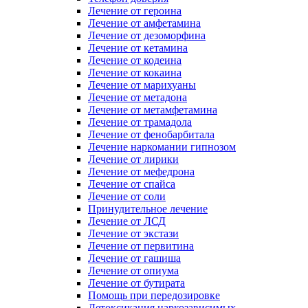
Лечение от героина
Лечение от амфетамина
Лечение от дезоморфина
Лечение от кетамина
Лечение от кодеина
Лечение от кокаина
Лечение от марихуаны
Лечение от метадона
Лечение от метамфетамина
Лечение от трамадола
Лечение от фенобарбитала
Лечение наркомании гипнозом
Лечение от лирики
Лечение от мефедрона
Лечение от спайса
Лечение от соли
Принудительное лечение
Лечение от ЛСД
Лечение от экстази
Лечение от первитина
Лечение от гашиша
Лечение от опиума
Лечение от бутирата
Помощь при передозировке
Детоксикация наркозависимых