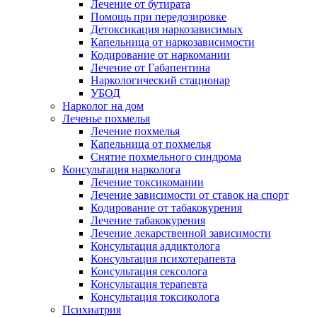
Лечение от бутирата
Помощь при передозировке
Детоксикация наркозависимых
Капельница от наркозависимости
Кодирование от наркомании
Лечение от Габапентина
Наркологический стационар
УБОД
Нарколог на дом
Леченье похмелья
Лечение похмелья
Капельница от похмелья
Снятие похмельного синдрома
Консультация нарколога
Лечение токсикомании
Лечение зависимости от ставок на спорт
Кодирование от табакокурения
Лечение табакокурения
Лечение лекарственной зависимости
Консультация аддиктолога
Консультация психотерапевта
Консультация сексолога
Консультация терапевта
Консультация токсиколога
Психиатрия