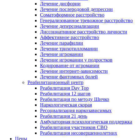
Лечение дисфории
Лечение послеродовой депрессии
Соматоформное расстройство
Генерализованное тревожное расстройство
Лечение деперсонализации
Диссоциативное расстройство личности
Аффективное расстройство
Лечение парафилии
Лечение трихотилломании
Лечение игромании
Лечение игромании у подростков
Кодирование от игромании
Лечение интернет-зависимости
Лечение фантомных болей
Реабилитационный центр
Реабилитация Day Top
Реабилитация 12 шагов
Реабилитация по методу Шичко
Наркологическая скорая
Ресоциализация наркозависимых
Реабилитация 21 день
Амбулаторная психологическая поддержка
Реабилитация участников СВО
Реабилитация несовершеннолетних
Цены