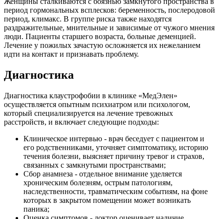
Женщины сталкиваются с боязнью замкнутого пространства в
период гормональных всплесков: беременность, послеродовой
период, климакс. В группе риска также находятся
раздражительные, мнительные и зависимые от чужого мнения
люди. Пациенты старшего возраста, больные деменцией.
Лечение у пожилых зачастую осложняется их нежеланием
идти на контакт и признавать проблему.
Диагностика
Диагностика клаустрофобии в клинике «МедЭлен»
осуществляется опытным психиатром или психологом,
который специализируется на лечение тревожных
расстройств, и включает следующие подходы:
Клиническое интервью - врач беседует с пациентом и
его родственниками, уточняет симптоматику, историю
течения болезни, выясняет причину тревог и страхов,
связанных с замкнутыми пространствами;
Сбор анамнеза - отдельное внимание уделяется
хроническим болезням, острым патологиям,
наследственности, травматическим событиям, на фоне
которых в закрытом помещении может возникать
паника;
Оценка симптомов - доктор оценивает наличие,