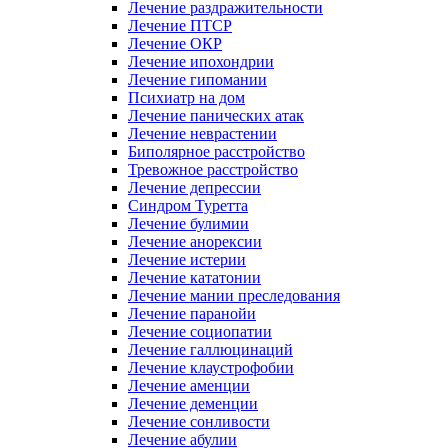
Лечение раздражительности
Лечение ПТСР
Лечение ОКР
Лечение ипохондрии
Лечение гипомании
Психиатр на дом
Лечение панических атак
Лечение неврастении
Биполярное расстройство
Тревожное расстройство
Лечение депрессии
Синдром Туретта
Лечение булимии
Лечение анорексии
Лечение истерии
Лечение кататонии
Лечение мании преследования
Лечение паранойи
Лечение социопатии
Лечение галлюцинаций
Лечение клаустрофобии
Лечение аменции
Лечение деменции
Лечение сонливости
Лечение абулии