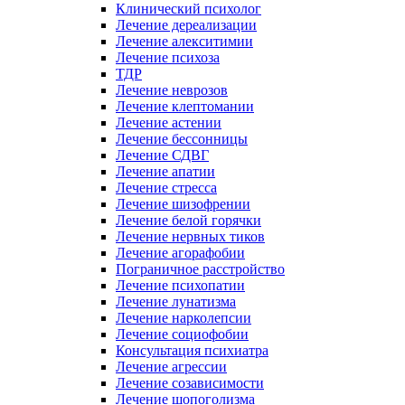
Клинический психолог
Лечение дереализации
Лечение алекситимии
Лечение психоза
ТДР
Лечение неврозов
Лечение клептомании
Лечение астении
Лечение бессонницы
Лечение СДВГ
Лечение апатии
Лечение стресса
Лечение шизофрении
Лечение белой горячки
Лечение нервных тиков
Лечение агорафобии
Пограничное расстройство
Лечение психопатии
Лечение лунатизма
Лечение нарколепсии
Лечение социофобии
Консультация психиатра
Лечение агрессии
Лечение созависимости
Лечение шопоголизма