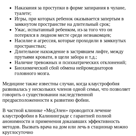
Наказания за проступки в форме запирания в чулане,
туалете;
Игры, при которых ребенок оказывается запертым в
замкнутом пространстве на длительный срок;
Ужас, испытанный ребенком, из-за того что он
потерялся в людном месте среди незнакомцев;
Насилие и агрессия, которые проходили в замкнутых
пространствах;
Длительное нахождение в застрявшем лифте, между
прутьями кровати, в щели забора и т.д.;
Наличие тревожных и психиатрических отклонений;
Биохимический сбой обмена нейромедиаторов
головного мозга.
Медицине также известны случаи, когда клаустрофобия
развивалась у нескольких членов одной семьи, что позволяет
говорить о существовании наследственной
предрасположенности к развитию фобии.
В частной клинике «МедЭлен» проводится лечение
клаустрофобии в Калининграде с гарантией полной
анонимности и применения доказавших эффективность
методов. Вызвать врача на дом или лечь в стационар можно
круглосуточно