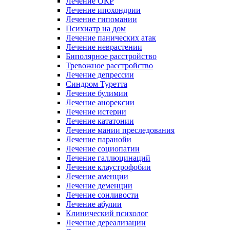
Лечение ОКР
Лечение ипохондрии
Лечение гипомании
Психиатр на дом
Лечение панических атак
Лечение неврастении
Биполярное расстройство
Тревожное расстройство
Лечение депрессии
Синдром Туретта
Лечение булимии
Лечение анорексии
Лечение истерии
Лечение кататонии
Лечение мании преследования
Лечение паранойи
Лечение социопатии
Лечение галлюцинаций
Лечение клаустрофобии
Лечение аменции
Лечение деменции
Лечение сонливости
Лечение абулии
Клинический психолог
Лечение дереализации