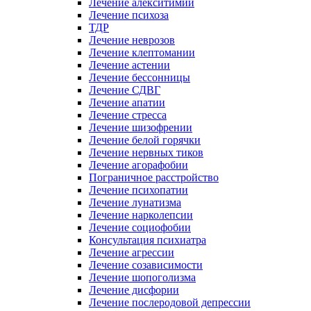
Лечение алекситимии
Лечение психоза
ТДР
Лечение неврозов
Лечение клептомании
Лечение астении
Лечение бессонницы
Лечение СДВГ
Лечение апатии
Лечение стресса
Лечение шизофрении
Лечение белой горячки
Лечение нервных тиков
Лечение агорафобии
Пограничное расстройство
Лечение психопатии
Лечение лунатизма
Лечение нарколепсии
Лечение социофобии
Консультация психиатра
Лечение агрессии
Лечение созависимости
Лечение шопоголизма
Лечение дисфории
Лечение послеродовой депрессии