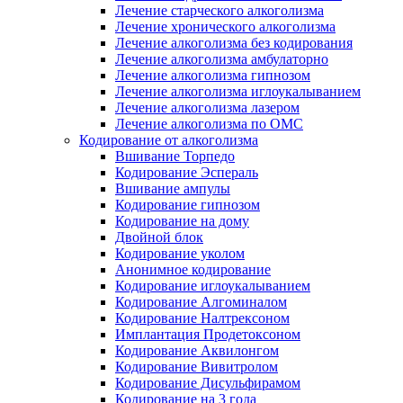
Лечение старческого алкоголизма
Лечение хронического алкоголизма
Лечение алкоголизма без кодирования
Лечение алкоголизма амбулаторно
Лечение алкоголизма гипнозом
Лечение алкоголизма иглоукалыванием
Лечение алкоголизма лазером
Лечение алкоголизма по ОМС
Кодирование от алкоголизма
Вшивание Торпедо
Кодирование Эспераль
Вшивание ампулы
Кодирование гипнозом
Кодирование на дому
Двойной блок
Кодирование уколом
Анонимное кодирование
Кодирование иглоукалыванием
Кодирование Алгоминалом
Кодирование Налтрексоном
Имплантация Продетоксоном
Кодирование Аквилонгом
Кодирование Вивитролом
Кодирование Дисульфирамом
Кодирование на 3 года