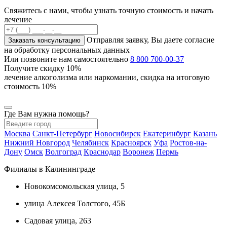
Свяжитесь с нами, чтобы узнать точную стоимость и начать
лечение
Отправляя заявку, Вы даете согласие
Заказать консультацию
на обработку персональных данных
Или позвоните нам самостоятельно
8 800 700-00-37
Получите скидку
10%
лечение алкоголизма или наркомании, скидка на итоговую
стоимость 10%
Где Вам нужна помощь?
Москва
Санкт-Петербург
Новосибирск
Екатеринбург
Казань
Нижний Новгород
Челябинск
Красноярск
Уфа
Ростов-на-
Дону
Омск
Волгоград
Краснодар
Воронеж
Пермь
Филиалы в Калининграде
Новокомсомольская улица, 5
улица Алексея Толстого, 45Б
Садовая улица, 263