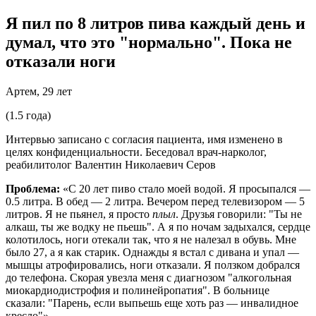
Я пил по 8 литров пива каждый день и
думал, что это "нормально". Пока не
отказали ноги
Артем, 29 лет
(1.5 года)
Интервью записано с согласия пациента, имя изменено в
целях конфиденциальности. Беседовал врач-нарколог,
реабилитолог Валентин Николаевич Серов
Проблема:
«С 20 лет пиво стало моей водой. Я просыпался —
0.5 литра. В обед — 2 литра. Вечером перед телевизором — 5
литров. Я не пьянел, я просто
плыл
. Друзья говорили: "Ты не
алкаш, ты же водку не пьешь". А я по ночам задыхался, сердце
колотилось, ноги отекали так, что я не налезал в обувь. Мне
было 27, а я как старик. Однажды я встал с дивана и упал —
мышцы атрофировались, ноги отказали. Я ползком добрался
до телефона. Скорая увезла меня с диагнозом "алкогольная
миокардиодистрофия и полинейропатия". В больнице
сказали: "Парень, если выпьешь еще хоть раз — инвалидное
кресло"».