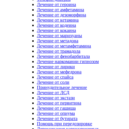
Лечение от героина
Лечение от амфетамина
Лечение от дезоморфина
Лечение от кетамина
Лечение от кодеина
Лечение от кокаина
Лечение от марихуаны
Лечение от метадона
Лечение от метамфетамина
Лечение от трамадола
Лечение от фенобарбитала
Лечение наркомании гипнозом
Лечение от лирики
Лечение от мефедрона
Лечение от спайса
Лечение от соли
Принудительное лечение
Лечение от ЛСД
Лечение от экстази
Лечение от первитина
Лечение от гашиша
Лечение от опиума
Лечение от бутирата
Помощь при передозировке
Детоксикация наркозависимых