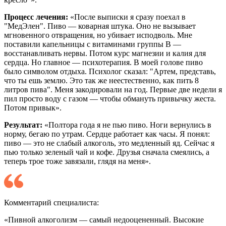
Процесс лечения:
«После выписки я сразу поехал в
"МедЭлен". Пиво — коварная штука. Оно не вызывает
мгновенного отвращения, но убивает исподволь. Мне
поставили капельницы с витаминами группы B —
восстанавливать нервы. Потом курс магнезии и калия для
сердца. Но главное — психотерапия. В моей голове пиво
было символом отдыха. Психолог сказал: "Артем, представь,
что ты ешь землю. Это так же неестественно, как пить 8
литров пива". Меня закодировали на год. Первые две недели я
пил просто воду с газом — чтобы обмануть привычку жеста.
Потом привык».
Результат:
«Полтора года я не пью пиво. Ноги вернулись в
норму, бегаю по утрам. Сердце работает как часы. Я понял:
пиво — это не слабый алкоголь, это медленный яд. Сейчас я
пью только зеленый чай и кофе. Друзья сначала смеялись, а
теперь трое тоже завязали, глядя на меня».
Комментарий специалиста:
«Пивной алкоголизм — самый недооцененный. Высокие