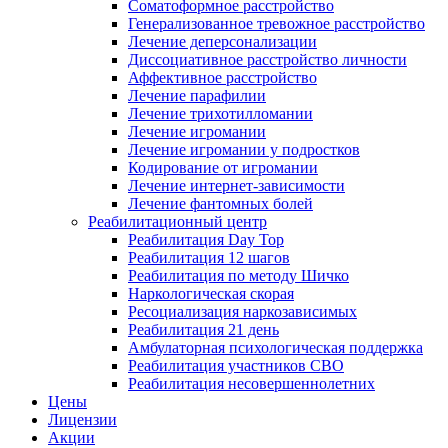
Соматоформное расстройство
Генерализованное тревожное расстройство
Лечение деперсонализации
Диссоциативное расстройство личности
Аффективное расстройство
Лечение парафилии
Лечение трихотилломании
Лечение игромании
Лечение игромании у подростков
Кодирование от игромании
Лечение интернет-зависимости
Лечение фантомных болей
Реабилитационный центр
Реабилитация Day Top
Реабилитация 12 шагов
Реабилитация по методу Шичко
Наркологическая скорая
Ресоциализация наркозависимых
Реабилитация 21 день
Амбулаторная психологическая поддержка
Реабилитация участников СВО
Реабилитация несовершеннолетних
Цены
Лицензии
Акции