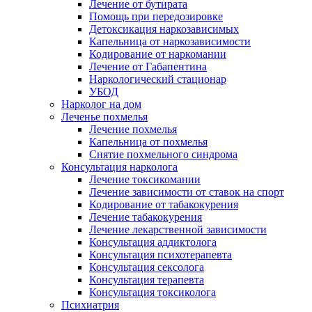
Лечение от бутирата
Помощь при передозировке
Детоксикация наркозависимых
Капельница от наркозависимости
Кодирование от наркомании
Лечение от Габапентина
Наркологический стационар
УБОД
Нарколог на дом
Леченье похмелья
Лечение похмелья
Капельница от похмелья
Снятие похмельного синдрома
Консультация нарколога
Лечение токсикомании
Лечение зависимости от ставок на спорт
Кодирование от табакокурения
Лечение табакокурения
Лечение лекарственной зависимости
Консультация аддиктолога
Консультация психотерапевта
Консультация сексолога
Консультация терапевта
Консультация токсиколога
Психиатрия