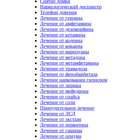
Снятие ломки
Наркологический диспансер
Телефон доверия
Лечение от героина
Лечение от амфетамина
Лечение от дезоморфина
Лечение от кетамина
Лечение от кодеина
Лечение от кокаина
Лечение от марихуаны
Лечение от метадона
Лечение от метамфетамина
Лечение от трамадола
Лечение от фенобарбитала
Лечение наркомании гипнозом
Лечение от лирики
Лечение от мефедрона
Лечение от спайса
Лечение от соли
Принудительное лечение
Лечение от ЛСД
Лечение от экстази
Лечение от первитина
Лечение от гашиша
Лечение от опиума