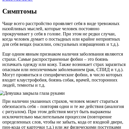
Симптомы
Чаще всего расстройство проявляет себя в виде тревожных
назойливых мыслей, которые человек постоянно
прокручивает у себя в голове. При этом не редки случаи,
когда человек думает о постыдных или крайне неприятных
для себя вещах (насилии, сексуальных извращениях и т.д.).
Еще одним явным признаком наличия заболевания являются
страхи. Самые распространенные фобии – это боязнь
испачкать одежду или кожу. Также возникает страх заразиться
опасным или неизлечимым заболеванием (рак, СПИД и т.д.).
Могут проявиться и специфические фобии, в число которых
входит клаустрофобия, боязнь собак, врачей, посторонних
людей, темноты и т.д.
При наличии указанных страхов, человек может стараться
обезопасить себя – повторяя одни и те же действия (аналогия
с ритуалом). При этом действия могут быть выражены
исключительно мыслительным процессом (повторение
определенных слов, чтобы не забыть, кода от входной двери,
пин-кода от карточки т.д.) или же физическими поступками