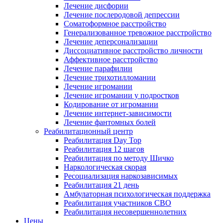
Лечение дисфории
Лечение послеродовой депрессии
Соматоформное расстройство
Генерализованное тревожное расстройство
Лечение деперсонализации
Диссоциативное расстройство личности
Аффективное расстройство
Лечение парафилии
Лечение трихотилломании
Лечение игромании
Лечение игромании у подростков
Кодирование от игромании
Лечение интернет-зависимости
Лечение фантомных болей
Реабилитационный центр
Реабилитация Day Top
Реабилитация 12 шагов
Реабилитация по методу Шичко
Наркологическая скорая
Ресоциализация наркозависимых
Реабилитация 21 день
Амбулаторная психологическая поддержка
Реабилитация участников СВО
Реабилитация несовершеннолетних
Цены