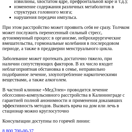
извилины, хвостатом ядре, префронтальной коре и т.д.);
изменение содержания различных метаболитов в
структурах головного мозга;
нарушения передачи импульса.
При этом расстройство может проявить себя не сразу. Толчком
может послужить перенесенный сильный стресс,
аутоиммунный процесс в организме, нейрохирургические
вмешательства, гормональные колебания в послеродовом
периоде, а также в преддверии менструального цикла.
Заболевание может протекать достаточно тяжело, при
наличии сопутствующих факторов. В их число входит
неблагоприятная обстановка в семье, неправильно
подобранное лечение, злоупотребление наркотическими
веществами, а также алкоголем.
В частной клинике «МедЭлен» проводится лечение
обсессивно-компульсивного расстройства в Калининграде с
гарантией полной анонимности и применения доказавших
эффективность методов. Вызвать врача на дом или лечь в
стационар можно круглосуточно
Консультации доступны по горячей линии:
8 800 700-00-37