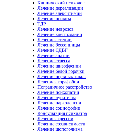
Клинический психолог
Лечение дереализации
Лечение алекситимии
Лечение психоза
ТДР
Лечение неврозов
Лечение клептомании
Лечение астении
Лечение бессонницы
Лечение СДВГ
Лечение апатии
Лечение стресса
Лечение шизофрении
Лечение белой горячки
Лечение нервных тиков
Лечение агорафобии
Пограничное расстройство
Лечение психопатии
Лечение лунатизма
Лечение нарколепсии
Лечение социофобии
Консультация психиатра
Лечение агрессии
Лечение созависимости
Лечение шопоголизма