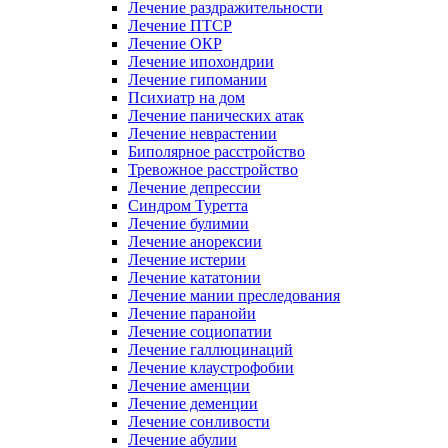
Лечение раздражительности
Лечение ПТСР
Лечение ОКР
Лечение ипохондрии
Лечение гипомании
Психиатр на дом
Лечение панических атак
Лечение неврастении
Биполярное расстройство
Тревожное расстройство
Лечение депрессии
Синдром Туретта
Лечение булимии
Лечение анорексии
Лечение истерии
Лечение кататонии
Лечение мании преследования
Лечение паранойи
Лечение социопатии
Лечение галлюцинаций
Лечение клаустрофобии
Лечение аменции
Лечение деменции
Лечение сонливости
Лечение абулии