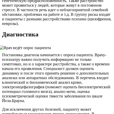
генетическую предрасположенность. Также расстройство
может проявиться у людей, которые живут в постоянном
стрессе. В частности речь идет о неблагоприятной семейной
обстановке, проблемах на работе и т.д. В группу риска входят
и пациенты с разными расстройствами психики (шизофрения,
неврозы).
Диагностика
Постановка диагноза начинается с опроса пациента. Врачу-
психиатру важно получить информацию не только
симптомах, но и о характере расстройства, а также о времени
начала его проявления. Специалист должен оценить
динамику и после этого принять решение о дополнительных
анализах или аппаратных обследованиях. В перечень входит
клинический и биохимический анализ крови,
электроэнцефалография (поможет оценить биоэлектрический
потенциал головного мозга), анализ мочи, оценка
психометрической оценки тяжести заболевания по шкале
Йела-Брауна.
Для исключения других болезней, пациенту может
потребоваться консультация других специалистов. В