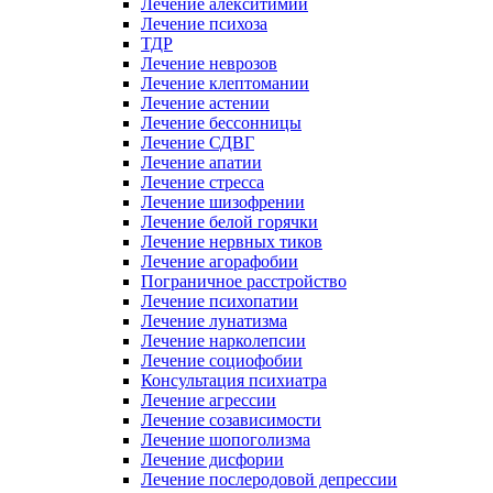
Лечение алекситимии
Лечение психоза
ТДР
Лечение неврозов
Лечение клептомании
Лечение астении
Лечение бессонницы
Лечение СДВГ
Лечение апатии
Лечение стресса
Лечение шизофрении
Лечение белой горячки
Лечение нервных тиков
Лечение агорафобии
Пограничное расстройство
Лечение психопатии
Лечение лунатизма
Лечение нарколепсии
Лечение социофобии
Консультация психиатра
Лечение агрессии
Лечение созависимости
Лечение шопоголизма
Лечение дисфории
Лечение послеродовой депрессии