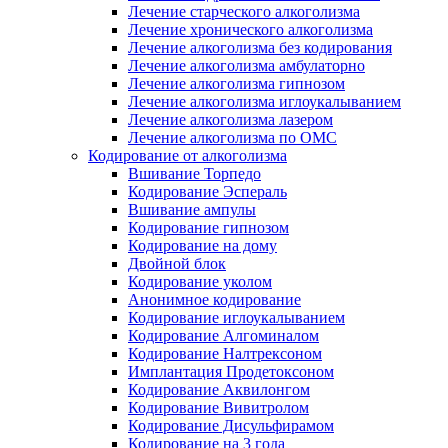
Лечение старческого алкоголизма
Лечение хронического алкоголизма
Лечение алкоголизма без кодирования
Лечение алкоголизма амбулаторно
Лечение алкоголизма гипнозом
Лечение алкоголизма иглоукалыванием
Лечение алкоголизма лазером
Лечение алкоголизма по ОМС
Кодирование от алкоголизма
Вшивание Торпедо
Кодирование Эспераль
Вшивание ампулы
Кодирование гипнозом
Кодирование на дому
Двойной блок
Кодирование уколом
Анонимное кодирование
Кодирование иглоукалыванием
Кодирование Алгоминалом
Кодирование Налтрексоном
Имплантация Продетоксоном
Кодирование Аквилонгом
Кодирование Вивитролом
Кодирование Дисульфирамом
Кодирование на 3 года