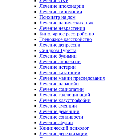
Лечение ОКР
Лечение ипохондрии
Лечение гипомании
Психиатр на дом
Лечение панических атак
Лечение неврастении
Биполярное расстройство
Тревожное расстройство
Лечение депрессии
Синдром Туретта
Лечение булимии
Лечение анорексии
Лечение истерии
Лечение кататонии
Лечение мании преследования
Лечение паранойи
Лечение социопатии
Лечение галлюцинаций
Лечение клаустрофобии
Лечение аменции
Лечение деменции
Лечение сонливости
Лечение абулии
Клинический психолог
Лечение дереализации