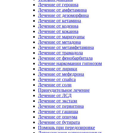
Лечение от героина
Лечение от амфетамина
Лечение от дезоморфина
Лечение от кетамина
Лечение от кодеина
Лечение от кокаина
Лечение от марихуаны
Лечение от метадона
Лечение от метамфетамина
Лечение от трамадола
Лечение от фенобарбитала
Лечение наркомании гипнозом
Лечение от лирики
Лечение от мефедрона
Лечение от спайса
Лечение от соли
Принудительное лечение
Лечение от ЛСД
Лечение от экстази
Лечение от первитина
Лечение от гашиша
Лечение от опиума
Лечение от бутирата
Помощь при передозировке
Детоксикация наркозависимых